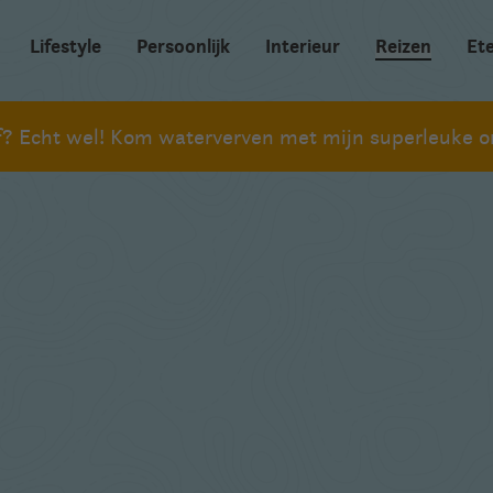
Lifestyle
Persoonlijk
Interieur
Reizen
Et
ef? Echt wel! Kom waterverven met mijn superleuke on