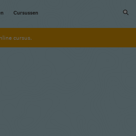
en
Cursussen
line cursus.