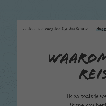
Nog g
20 december 2023
door Cynthia Schultz
Waarom
rei
Ik ga zoals je w
ik me kan heri