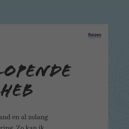
Reizen
lopende
 heb
land en al zolang
ring. Zo kan ik