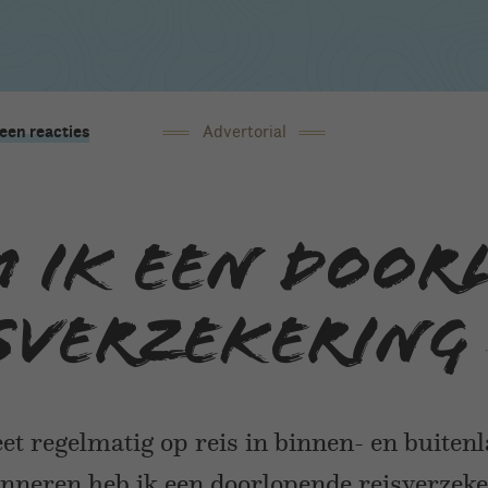
een reacties
Advertorial
 ik een door
sverzekering
eet regelmatig op reis in binnen- en buiten
nneren heb ik een doorlopende reisverzeke