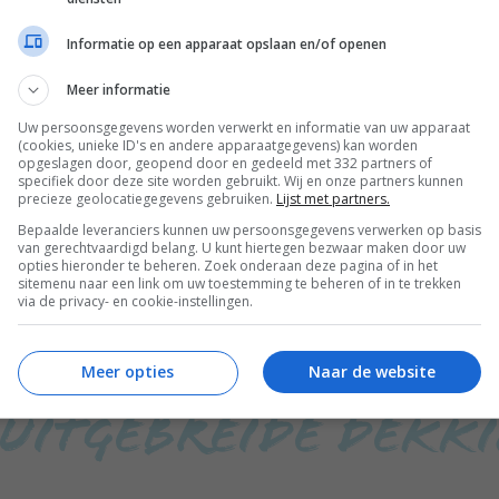
Informatie op een apparaat opslaan en/of openen
Meer informatie
Uw persoonsgegevens worden verwerkt en informatie van uw apparaat
(cookies, unieke ID's en andere apparaatgegevens) kan worden
en van een doorlopende reisverzekering is de continu
opgeslagen door, geopend door en gedeeld met 332 partners of
specifiek door deze site worden gebruikt. Wij en onze partners kunnen
aar door gedekt ben, ongeacht hoe vaak ik reis, geeft 
precieze geolocatiegegevens gebruiken.
Lijst met partners.
Bepaalde leveranciers kunnen uw persoonsgegevens verwerken op basis
t het afsluiten van een nieuwe verzekering voor elk
van gerechtvaardigd belang. U kunt hiertegen bezwaar maken door uw
opties hieronder te beheren. Zoek onderaan deze pagina of in het
olis zorgt ervoor dat ik me volledig kan concentrer
sitemenu naar een link om uw toestemming te beheren of in te trekken
via de privacy- en cookie-instellingen.
ts van me zorgen te maken over verzekeringen. Da’s t
Meer opties
Naar de website
 Uitgebreide Dekk