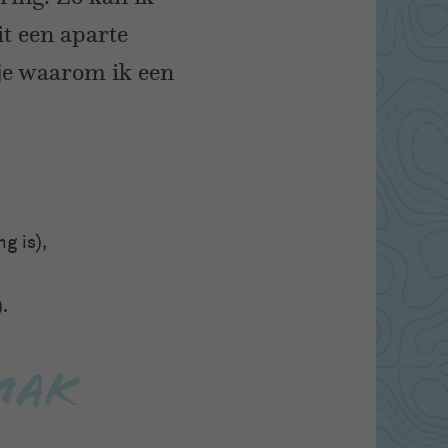
it een aparte
 je waarom ik een
g is),
.
emak