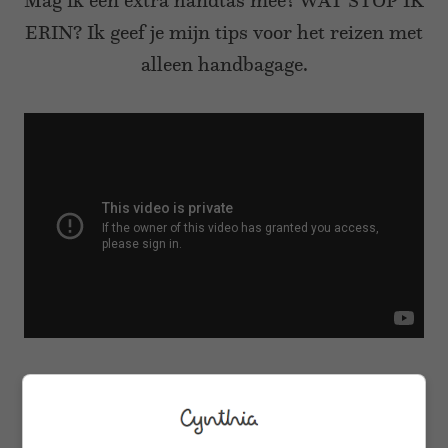
Mag ik een extra handtas mee? WAT STOP IK
ERIN? Ik geef je mijn tips voor het reizen met
alleen handbagage.
Klik
hier
als je de video niet kan zien.