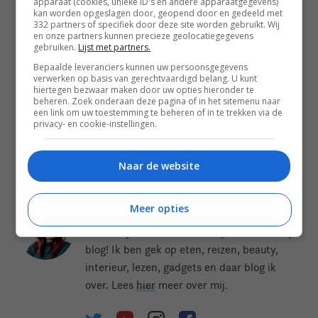
apparaat (cookies, unieke ID's en andere apparaatgegevens)
kan worden opgeslagen door, geopend door en gedeeld met
332 partners of specifiek door deze site worden gebruikt. Wij
en onze partners kunnen precieze geolocatiegegevens
gebruiken.
Lijst met partners.
Bepaalde leveranciers kunnen uw persoonsgegevens
verwerken op basis van gerechtvaardigd belang. U kunt
hiertegen bezwaar maken door uw opties hieronder te
beheren. Zoek onderaan deze pagina of in het sitemenu naar
een link om uw toestemming te beheren of in te trekken via de
privacy- en cookie-instellingen.
Naar de website
Meer opties
Cynthia Schultz
Ik ben Cynthia Schultz en Cynthia.nl is mijn
blog! Ik ben gek op eten, reizen, beauty,
interieur, lezen, gadgets en daar blog ik
over. Lees
hier
meer over mij.