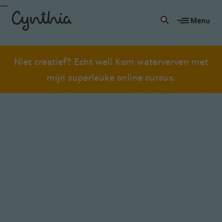
Menu
Niet creatief? Echt wel! Kom waterverven met
mijn superleuke online cursus.