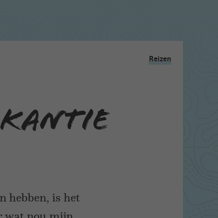
Reizen
akantie
 hebben, is het
r wat nou mijn