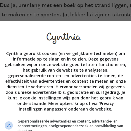
. Dus ja, urenlang met een boek op het strand liggen,
te maken en te sporten. Ja, lekker lui zijn en uitrus
nieuwe indrukken opdoen.
dagenlang, wat zeg ik, wekenlang achter elkaar geniet
lapen, series kijken… Maar ik geniet er ook enorm va
Cynthia gebruikt cookies (en vergelijkbare technieken) om
informatie op te slaan en in te zien. Deze gegevens
oor nieuwe natuurgebieden te wandelen, stadjes te 
gebruiken wij om onze website goed te laten functioneren,
akantie is een mix van deze dingen.
het gebruik van de website te analyseren,
gepersonaliseerde content en advertenties te tonen, de
effectiviteit van advertenties en content te meten en onze
diensten te verbeteren. Hiervoor verzamelen wij gegevens
ken naar Japan en deze reis staat nog steeds gepland 
zoals unieke advertentie ID’s, geolocatie en surfgedrag. Je
raard is dat nog maar weer afwachten) en ook daarb
kunt je cookie instellingen wijzigen door het gebruik van
onderstaande 'Meer opties' knop of via 'Privacy
ag reizen, niet elke dag de hele dag nieuwe prikkels
instellingen aanpassen' onderaan de website.
n verwerken en uitrusten. Dat is voor mij echt vakant
Gepersonaliseerde advertenties en content, advertentie- en
contentmetingen, doelgroepenonderzoek en ontwikkeling van
diensten