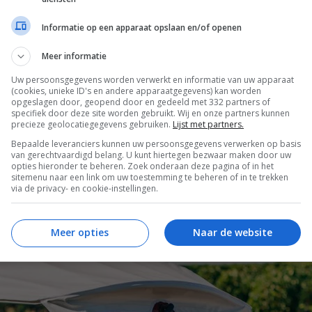
Informatie op een apparaat opslaan en/of openen
e uitgedacht. Van de reis zelf tot het klimaat, het e
 hier over na te denken.
Meer informatie
Uw persoonsgegevens worden verwerkt en informatie van uw apparaat
(cookies, unieke ID's en andere apparaatgegevens) kan worden
opgeslagen door, geopend door en gedeeld met 332 partners of
Het klimaat
specifiek door deze site worden gebruikt. Wij en onze partners kunnen
precieze geolocatiegegevens gebruiken.
Lijst met partners.
Bepaalde leveranciers kunnen uw persoonsgegevens verwerken op basis
van gerechtvaardigd belang. U kunt hiertegen bezwaar maken door uw
opties hieronder te beheren. Zoek onderaan deze pagina of in het
sitemenu naar een link om uw toestemming te beheren of in te trekken
via de privacy- en cookie-instellingen.
Meer opties
Naar de website