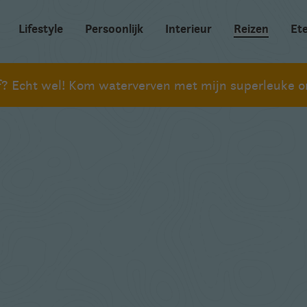
Lifestyle
Persoonlijk
Interieur
Reizen
Et
ef? Echt wel! Kom waterverven met mijn superleuke on