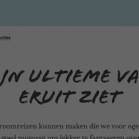
cties
jn ultieme v
eruit ziet
droomreizen kunnen maken die we voor ogen
ra goed moment om lekker te fantaseren ove