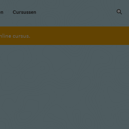
en
Cursussen
line cursus.