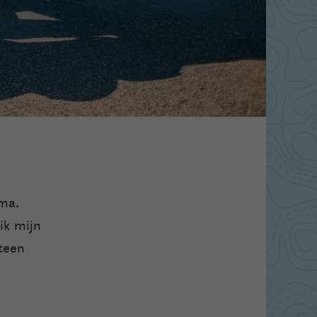
ima.
ik mijn
eteen