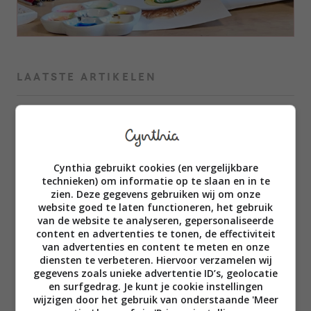
LAATSTE ARTIKELEN
Download gratis
journaling gids om
gerichter te journalen
Cynthia gebruikt cookies (en vergelijkbare
technieken) om informatie op te slaan en in te
zien. Deze gegevens gebruiken wij om onze
6 augustus 2026
website goed te laten functioneren, het gebruik
door Cynthia Schultz
van de website te analyseren, gepersonaliseerde
content en advertenties te tonen, de effectiviteit
van advertenties en content te meten en onze
diensten te verbeteren. Hiervoor verzamelen wij
gegevens zoals unieke advertentie ID’s, geolocatie
Een week op Summer
en surfgedrag. Je kunt je cookie instellingen
Retreat bij Soul Valley
wijzigen door het gebruik van onderstaande 'Meer