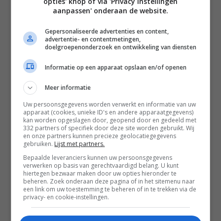
opties' knop of via 'Privacy instellingen
aanpassen' onderaan de website.
5 augustus 2026
door Cynthia Schultz
Gepersonaliseerde advertenties en content,
advertentie- en contentmetingen,
doelgroepenonderzoek en ontwikkeling van diensten
Informatie op een apparaat opslaan en/of openen
Week 31 – 2026
Meer informatie
4 augustus 2026
Uw persoonsgegevens worden verwerkt en informatie van uw
apparaat (cookies, unieke ID's en andere apparaatgegevens)
door Cynthia Schultz
kan worden opgeslagen door, geopend door en gedeeld met
332 partners of specifiek door deze site worden gebruikt. Wij
en onze partners kunnen precieze geolocatiegegevens
gebruiken.
Lijst met partners.
Bepaalde leveranciers kunnen uw persoonsgegevens
Hier sta ik altijd weer
verwerken op basis van gerechtvaardigd belang. U kunt
hiertegen bezwaar maken door uw opties hieronder te
versteld van, terwijl het
beheren. Zoek onderaan deze pagina of in het sitemenu naar
een link om uw toestemming te beheren of in te trekken via de
eigenlijk heel logisch is
privacy- en cookie-instellingen.
3 augustus 2026