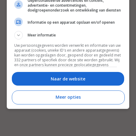
Gepersonaliseerde advertenties en content,
advertentie- en contentmetingen,
doelgroepenonderzoek en ontwikkeling van diensten
Informatie op een apparaat opslaan en/of openen
Meer informatie
Uw persoonsgegevens worden verwerkt en informatie van uw
apparaat (cookies, unieke ID's en andere apparaatgegevens)
kan worden opgeslagen door, geopend door en gedeeld met
332 partners of specifiek door deze site worden gebruikt. Wij
en onze partners kunnen precieze geolocatiegegevens
gebruiken.
Lijst met partners.
Bepaalde leveranciers kunnen uw persoonsgegevens
Naar de website
verwerken op basis van gerechtvaardigd belang. U kunt
hiertegen bezwaar maken door uw opties hieronder te
beheren. Zoek onderaan deze pagina of in het sitemenu naar
Meer opties
een link om uw toestemming te beheren of in te trekken via de
privacy- en cookie-instellingen.