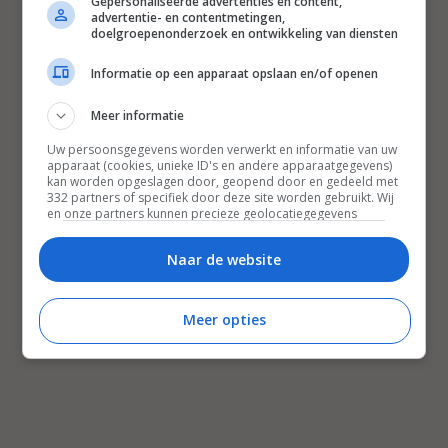
Gepersonaliseerde advertenties en content,
advertentie- en contentmetingen,
doelgroepenonderzoek en ontwikkeling van diensten
Informatie op een apparaat opslaan en/of openen
Meer informatie
Uw persoonsgegevens worden verwerkt en informatie van uw
apparaat (cookies, unieke ID's en andere apparaatgegevens)
kan worden opgeslagen door, geopend door en gedeeld met
332 partners of specifiek door deze site worden gebruikt. Wij
en onze partners kunnen precieze geolocatiegegevens
gebruiken.
Lijst met partners.
Bepaalde leveranciers kunnen uw persoonsgegevens
Naar de website
verwerken op basis van gerechtvaardigd belang. U kunt
hiertegen bezwaar maken door uw opties hieronder te
beheren. Zoek onderaan deze pagina of in het sitemenu naar
Meer opties
een link om uw toestemming te beheren of in te trekken via de
privacy- en cookie-instellingen.