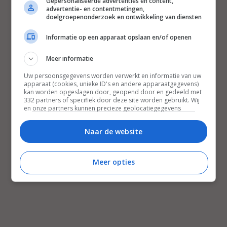
Gepersonaliseerde advertenties en content,
advertentie- en contentmetingen,
doelgroepenonderzoek en ontwikkeling van diensten
Informatie op een apparaat opslaan en/of openen
Meer informatie
Uw persoonsgegevens worden verwerkt en informatie van uw
apparaat (cookies, unieke ID's en andere apparaatgegevens)
kan worden opgeslagen door, geopend door en gedeeld met
332 partners of specifiek door deze site worden gebruikt. Wij
en onze partners kunnen precieze geolocatiegegevens
gebruiken.
Lijst met partners.
Bepaalde leveranciers kunnen uw persoonsgegevens
Naar de website
verwerken op basis van gerechtvaardigd belang. U kunt
hiertegen bezwaar maken door uw opties hieronder te
beheren. Zoek onderaan deze pagina of in het sitemenu naar
Meer opties
een link om uw toestemming te beheren of in te trekken via de
privacy- en cookie-instellingen.