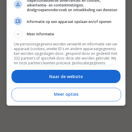
Gepersonaliseerde advertenties en content,
advertentie- en contentmetingen,
doelgroepenonderzoek en ontwikkeling van diensten
Informatie op een apparaat opslaan en/of openen
Meer informatie
Uw persoonsgegevens worden verwerkt en informatie van uw
apparaat (cookies, unieke ID's en andere apparaatgegevens)
kan worden opgeslagen door, geopend door en gedeeld met
332 partners of specifiek door deze site worden gebruikt. Wij
en onze partners kunnen precieze geolocatiegegevens
gebruiken.
Lijst met partners.
Bepaalde leveranciers kunnen uw persoonsgegevens
Naar de website
verwerken op basis van gerechtvaardigd belang. U kunt
hiertegen bezwaar maken door uw opties hieronder te
beheren. Zoek onderaan deze pagina of in het sitemenu naar
Meer opties
een link om uw toestemming te beheren of in te trekken via de
privacy- en cookie-instellingen.