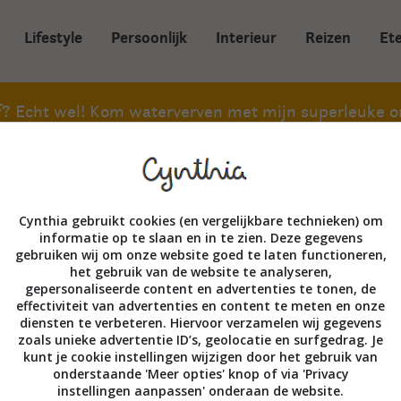
Lifestyle
Persoonlijk
Interieur
Reizen
Et
ef? Echt wel! Kom waterverven met mijn superleuke on
Cynthia gebruikt cookies (en vergelijkbare technieken) om
ct
Privacyverklaring
informatie op te slaan en in te zien. Deze gegevens
stelde vragen
Product herroepen
gebruiken wij om onze website goed te laten functioneren,
het gebruik van de website te analyseren,
gepersonaliseerde content en advertenties te tonen, de
effectiviteit van advertenties en content te meten en onze
diensten te verbeteren. Hiervoor verzamelen wij gegevens
zoals unieke advertentie ID’s, geolocatie en surfgedrag. Je
kunt je cookie instellingen wijzigen door het gebruik van
onderstaande 'Meer opties' knop of via 'Privacy
instellingen aanpassen' onderaan de website.