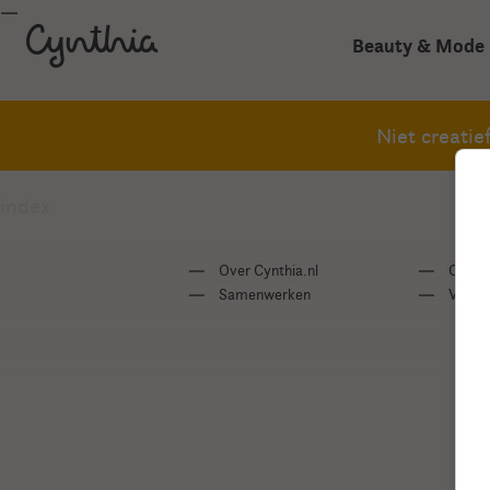
Beauty & Mode
Niet creati
index
Over Cynthia.nl
Conta
Samenwerken
Veelge