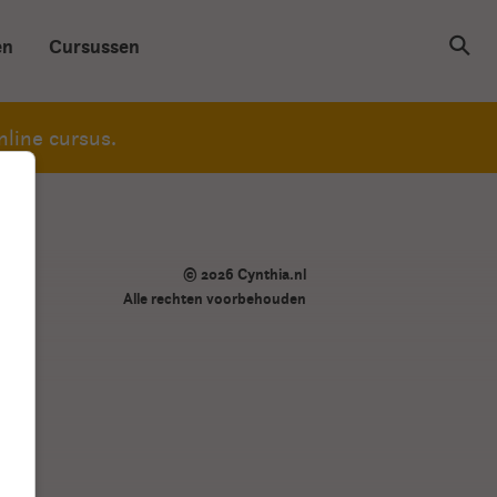
en
Cursussen
line cursus.
© 2026 Cynthia.nl
Alle rechten voorbehouden