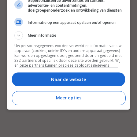
Gepersonaliseerde advertenties en content,
advertentie- en contentmetingen,
doelgroepenonderzoek en ontwikkeling van diensten
Informatie op een apparaat opslaan en/of openen
Meer informatie
Uw persoonsgegevens worden verwerkt en informatie van uw
apparaat (cookies, unieke ID's en andere apparaatgegevens)
kan worden opgeslagen door, geopend door en gedeeld met
332 partners of specifiek door deze site worden gebruikt. Wij
en onze partners kunnen precieze geolocatiegegevens
gebruiken.
Lijst met partners.
Bepaalde leveranciers kunnen uw persoonsgegevens
Naar de website
verwerken op basis van gerechtvaardigd belang. U kunt
hiertegen bezwaar maken door uw opties hieronder te
beheren. Zoek onderaan deze pagina of in het sitemenu naar
Meer opties
een link om uw toestemming te beheren of in te trekken via de
privacy- en cookie-instellingen.