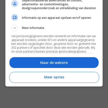
Gepersonaliseerde advertenties en content,
advertentie- en contentmetingen,
doelgroepenonderzoek en ontwikkeling van diensten
Informatie op een apparaat opslaan en/of openen
Meer informatie
Uw persoonsgegevens worden verwerkt en informatie van uw
apparaat (cookies, unieke ID's en andere apparaatgegevens)
kan worden opgeslagen door, geopend door en gedeeld met
332 partners of specifiek door deze site worden gebruikt. Wij
en onze partners kunnen precieze geolocatiegegevens
gebruiken.
Lijst met partners.
Bepaalde leveranciers kunnen uw persoonsgegevens
Naar de website
verwerken op basis van gerechtvaardigd belang. U kunt
hiertegen bezwaar maken door uw opties hieronder te
beheren. Zoek onderaan deze pagina of in het sitemenu naar
Meer opties
een link om uw toestemming te beheren of in te trekken via de
privacy- en cookie-instellingen.