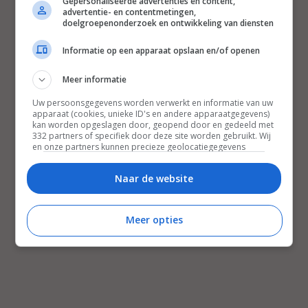
Gepersonaliseerde advertenties en content,
advertentie- en contentmetingen,
doelgroepenonderzoek en ontwikkeling van diensten
Informatie op een apparaat opslaan en/of openen
Meer informatie
Uw persoonsgegevens worden verwerkt en informatie van uw
apparaat (cookies, unieke ID's en andere apparaatgegevens)
kan worden opgeslagen door, geopend door en gedeeld met
332 partners of specifiek door deze site worden gebruikt. Wij
en onze partners kunnen precieze geolocatiegegevens
gebruiken.
Lijst met partners.
Bepaalde leveranciers kunnen uw persoonsgegevens
Naar de website
verwerken op basis van gerechtvaardigd belang. U kunt
hiertegen bezwaar maken door uw opties hieronder te
beheren. Zoek onderaan deze pagina of in het sitemenu naar
Meer opties
een link om uw toestemming te beheren of in te trekken via de
privacy- en cookie-instellingen.